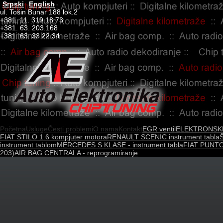
Srpski
English
ul. Tošin Bunar 188 lok.2
+381. 11. 319.18.73
+381. 63. 203.168
+381. 63. 33.22.34
Početna
Usluge
Česti problemi
O nama
Kontakt
EGR ventil
ELEKTRONSK
FIAT STILO 1.6 kompjuter motora
RENAULT SCENIC instrument tabla
Š
instrument tablom
MERCEDES S KLASE - instrument tabla
FIAT PUNTO 
203)
AIR BAG CENTRALA - reprogramiranje