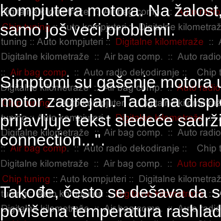
kompjutera motora. Na žalost
samo još veći problemi.
Simptomi su gašenje motora u
motor zagrejan. Tada na disple
prijavljuje tekst sledeće sadrž
connection...".
Takođe, često se dešava da se
povišena temperatura rashladn