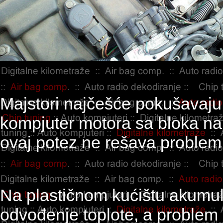
Majstori najčešće pokušavaju
kompjuter motora sa bloka na 
ovaj potez ne rešava problem
Na plastičnom kućištu akumul
odvođenje toplote, a problem 