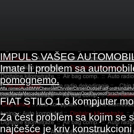
IMPULS VAŠEG AUTOMOBI
Imate li problem sa automobi
pomognemo.
Alfa romeo
Audi
BMW
Chevrolet
Chrysler
Citroen
Dodge
Fiat
Ford
Honda
Hy
rover
Mazda
Mercedes
Mini
Mitsubishi
Nissan
Opel
Peugeot
Porsche
Renaul
FIAT STILO 1.6 kompjuter mo
Za čest problem sa kojim se su
najčešće je kriv konstrukcioni