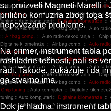
su proizveli Magneti Marelli i
prilično konfuzna zbog toga š
nepovezane probleme.
Na primer, instrument tabla 
rashladne tečnosti, pali se ve
radi. Takođe, pokazuje i da i
ga stvarno ima.
Dok je hladna, instrument tabl