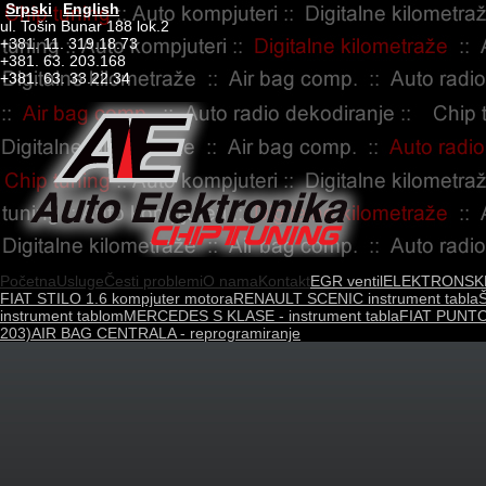
Srpski
English
ul. Tošin Bunar 188 lok.2
+381. 11. 319.18.73
+381. 63. 203.168
+381. 63. 33.22.34
Početna
Usluge
Česti problemi
O nama
Kontakt
EGR ventil
ELEKTRONSK
FIAT STILO 1.6 kompjuter motora
RENAULT SCENIC instrument tabla
Š
instrument tablom
MERCEDES S KLASE - instrument tabla
FIAT PUNTO 
203)
AIR BAG CENTRALA - reprogramiranje