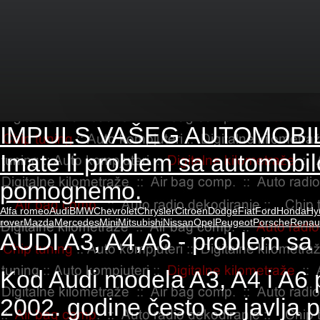
IMPULS VAŠEG AUTOMOBI
Imate li problem sa automobi
pomognemo.
Alfa romeo
Audi
BMW
Chevrolet
Chrysler
Citroen
Dodge
Fiat
Ford
Honda
Hy
rover
Mazda
Mercedes
Mini
Mitsubishi
Nissan
Opel
Peugeot
Porsche
Renaul
AUDI A3, A4,A6 - problem sa 
Kod Audi modela A3, A4 i A6 
2002. godine često se javlja 